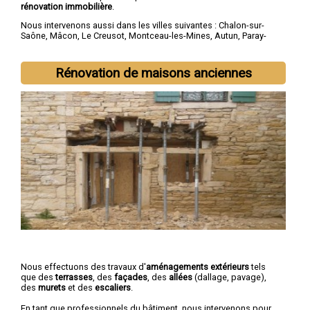
rénovation immobilière
.
Nous intervenons aussi dans les villes suivantes :
Chalon-sur-
Saône
,
Mâcon
,
Le Creusot
,
Montceau-les-Mines
,
Autun
,
Paray-
le-Monial
,
Saint-Vallier
,
Digoin
,
Gueugnon
,
Charnay-lès-Mâcons
Rénovation de maisons anciennes
Nous effectuons des travaux d'
aménagements extérieurs
tels
que des
terrasses
, des
façades
, des
allées
(dallage, pavage),
des
murets
et des
escaliers
.
En tant que professionnels du bâtiment, nous intervenons pour