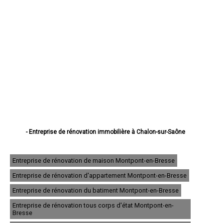
- Entreprise de rénovation immobilière à Chalon-sur-Saône
- Entreprise de rénovation immobilière à Mâcon
- Entreprise de rénovation immobilière à Le Creusot
- Entreprise de rénovation immobilière à Montceau-les-Mines
Entreprise de rénovation de maison Montpont-en-Bresse
- Entreprise de rénovation immobilière à Autun
Entreprise de rénovation d'appartement Montpont-en-Bresse
- Entreprise de rénovation immobilière à Paray-le-Monial
- Entreprise de rénovation immobilière à Saint-Vallier
Entreprise de rénovation du batiment Montpont-en-Bresse
- Entreprise de rénovation immobilière à Digoin
- Entreprise de rénovation immobilière à Gueugnon
Entreprise de rénovation tous corps d'état Montpont-en-
Bresse
- Entreprise de rénovation immobilière à Charnay-lès-Mâcon
- Entreprise de rénovation immobilière à Blanzy