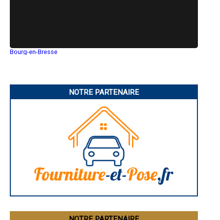
- Entreprise d'isolation intérieure à Palinges
- Entreprise d'isolation intérieure à Couches
- Entreprise d'isolation intérieure à Saint-Loup-Géanges
- Entreprise d'isolation intérieure à La Roche-Vineuse
- Entreprise d'isolation intérieure à Génelard
- Entreprise d'isolation intérieure à Mervans
Bourg-en-Bresse
- Entreprise d'isolation intérieure à Saint-Martin-Belle-Roche
Saint-Quentin
- Entreprise d'isolation intérieure à Mercurey
Montluçon
Manosque
- Entreprise d'isolation intérieure à Marmagne
Gap
- Entreprise d'isolation intérieure à Dracy-le-Fort
Nice
NOTRE PARTENAIRE
- Entreprise d'isolation intérieure à Oslon
Annonay
- Entreprise d'isolation intérieure à Virey-le-Grand
Charleville-Mézières
- Entreprise d'isolation intérieure à Varennes-Saint-Sauveur
Pamiers
Troyes
- Entreprise d'isolation intérieure à Mellecey
Narbonne
- Entreprise d'isolation intérieure à La Motte-Saint-Jean
Rodez
- Entreprise d'isolation intérieure à Sagy
Marseille
- Entreprise d'isolation intérieure à Saint-Laurent-d'Andenay
Caen
- Entreprise d'isolation intérieure à Saint-Usuge
Aurillac
Angoulême
- Entreprise d'isolation intérieure à Saint-Yan
La Rochelle
- Entreprise d'isolation intérieure à Matour
Bourges
- Entreprise d'isolation intérieure à Montpont-en-Bresse
Brive-la-Gaillarde
- Entreprise d'isolation intérieure à Senozan
Dijon
- Entreprise d'isolation intérieure à Simard
Saint-Brieuc
Guéret
- Entreprise d'isolation intérieure à Savigny-en-Revermont
Périgueux
- Entreprise d'isolation intérieure à L'Abergement-Sainte-Colombe
NOTRE PARTENAIRE