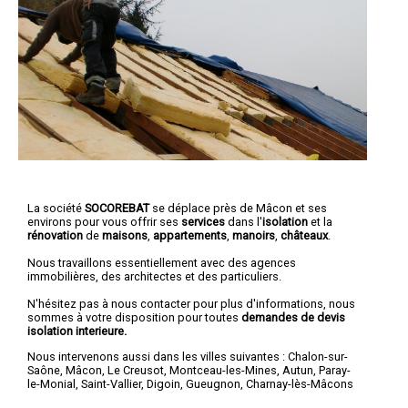
La société
SOCOREBAT
se déplace près de Mâcon et ses
environs pour vous offrir ses
services
dans l'
isolation
et la
rénovation
de
maisons
,
appartements
,
manoirs
,
châteaux
.
Nous travaillons essentiellement avec des agences
immobilières, des architectes et des particuliers.
N'hésitez pas à nous contacter pour plus d'informations, nous
sommes à votre disposition pour toutes
demandes de devis
isolation interieure.
Nous intervenons aussi dans les villes suivantes :
Chalon-sur-
Saône
,
Mâcon
,
Le Creusot
,
Montceau-les-Mines
,
Autun
,
Paray-
le-Monial
,
Saint-Vallier
,
Digoin
,
Gueugnon
,
Charnay-lès-Mâcons