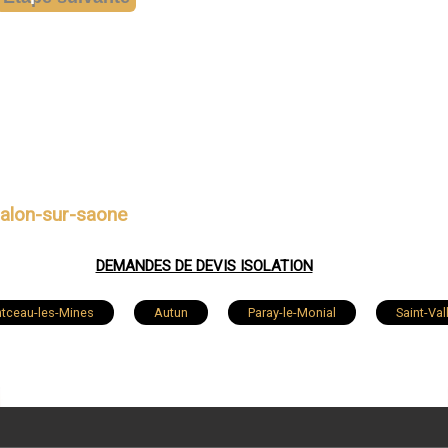
halon-sur-saone
DEMANDES DE DEVIS ISOLATION
tceau-les-Mines
Autun
Paray-le-Monial
Saint-Vall
nus
Châtenoy-le-Royal
Saint-Rémy
Saint-Marcel
Chauffailles
Givry
Le Breuil
La Chapelle-de-Gui
Gergy
Crissey
Ciry-le-Noble
Épinac