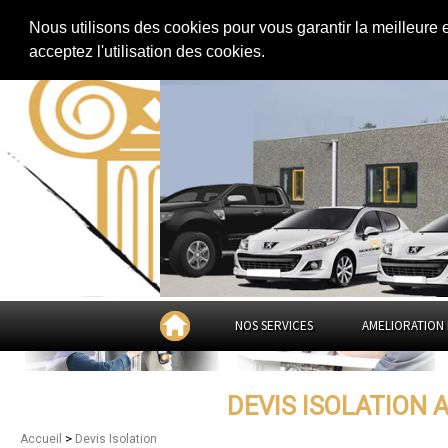
Extension de maison
|
Rénovation de maison
|
Aménagement des combles
Nous utilisons des cookies pour vous garantir la meilleure 
Devis Isolation à
Chalon-su
acceptez l'utilisation des cookies.
NOS SERVICES
AMELIORATION 
DEVIS ISOLATION
>
Accueil
Devis Isolation