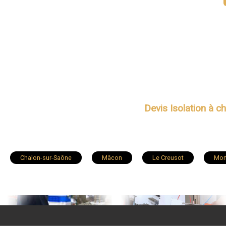
Devis Isolation à c
Chalon-sur-Saône
Mâcon
Le Creusot
Mon
Charnay-lès-Mâcon
Blanzy
Louhans
Tour
Bourbon-Lancy
Cluny
Sanvignes-les-Mines
Ouroux-sur-Saône
Charolles
Crêches-sur-Saône