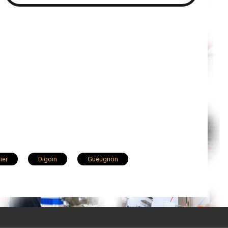
ier
Digoin
Gueugnon
Montchanin
Chagny
nchay
Torcy
Sennecey-le-Grand
Branges
Varennes-le-Grand