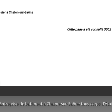
ssier à Chalon-sur-Saône
 Terrassier à Mâcon
errassier à Le Creusot
sier à Montceau-les-Mines
Cette page a été consulté 3562 f
 Terrassier à Autun
assier à Paray-le-Monial
rrassier à Saint-Vallier
 Terrassier à Digoin
errassier à Gueugnon
ssier à Charnay-lès-Mâcon
 Terrassier à Blanzy
Terrassier à Louhans
Terrassier à Tournus
ssier à Châtenoy-le-Royal
rrassier à Saint-Rémy
rrassier à Saint-Marcel
rrassier à Montchanin
Terrassier à Chagny
rassier à Bourbon-Lancy
 Terrassier à Cluny
sier à Sanvignes-les-Mines
Entreprise de bâtiment à Chalon-sur-Saône tous corps d'éta
rrassier à Chauffailles
- Terrassier à Givry