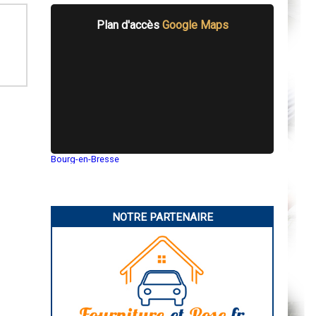
Plan d'accès
Google Maps
Bourg-en-Bresse
Saint-Quentin
Montluçon
Manosque
Gap
Nice
NOTRE PARTENAIRE
Annonay
Charleville-Mézières
Pamiers
Troyes
Narbonne
Rodez
Marseille
Caen
Aurillac