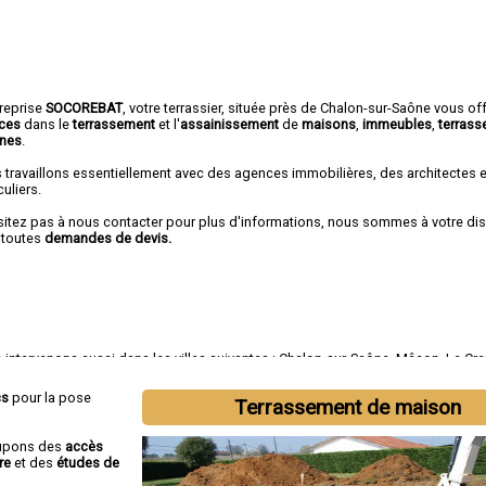
treprise
SOCOREBAT
, votre terrassier, située près de Chalon-sur-Saône vous of
ices
dans le
terrassement
et l'
assainissement
de
maisons
,
immeubles
,
terrass
ines
.
 travaillons essentiellement avec des agences immobilières, des architectes 
culiers.
sitez pas à nous contacter pour plus d'informations, nous sommes à votre di
 toutes
demandes de devis.
intervenons aussi dans les villes suivantes :
Chalon-sur-Saône
,
Mâcon
,
Le Cr
ceau-les-Mines
,
Autun
,
Paray-le-Monial
,
Saint-Vallier
,
Digoin
,
Gueugnon
,
Charna
ons
cs
pour la pose
Terrassement de maison
cupons des
accès
re
et des
études de