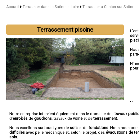
Accueil
Terrassier dans la Saône-et-Loire
Terrassier à Chalon-sur-Saône
Terrassement piscine
L'en
serv
pisc
Nous
parti
N'hé
pour
Nous 
Mont
Mâc
Notre entreprise intervient également dans le domaine des
travaux publi
d'
enrobés
de
goudrons
, travaux de
voirie
et de
terrassement
.
Nous excellons sur tous types de
sols
et de
fondations
. Nous nous oc
difficiles
avec pelle mécanique et, selon le projet, des
évacuations de ter
sols
.