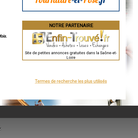
Angoulême
La Rochelle
Bourges
Brive-la-Gaillarde
Dijon
Saint-Brieuc
NOTRE PARTENAIRE
Guéret
Périgueux
ois.
Besançon
Valence
Évreux
Chartres
Site de petites annonces gratuites dans la Saône-et-
Brest
Loire
Nîmes
Toulouse
Auch
Bordeaux
Montpellier
Termes de recherche les plus utilisés
Rennes
Châteauroux
Tours
Grenoble
Dole
Mont-de-Marsan
Blois
Saint-Étienne
Le Puy-en-Velay
Nantes
t
Orléans
Cahors