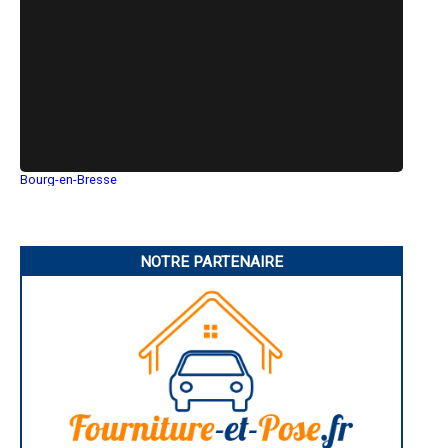
- Entreprise de plomberie à Épervans
- Entreprise de plomberie à Toulon-sur-Arroux
- Entreprise de plomberie à Sevrey
- Entreprise de plomberie à Saint-Léger-sur-Dheune
- Entreprise de plomberie à Sassenay
- Entreprise de plomberie à Palinges
- Entreprise de plomberie à Couches
- Entreprise de plomberie à Saint-Loup-Géanges
- Entreprise de plomberie à La Roche-Vineuse
- Entreprise de plomberie à Génelard
Bourg-en-Bresse
- Entreprise de plomberie à Mervans
Saint-Quentin
- Entreprise de plomberie à Saint-Martin-Belle-Roche
Montluçon
Manosque
- Entreprise de plomberie à Mercurey
Gap
- Entreprise de plomberie à Marmagne
Nice
NOTRE PARTENAIRE
- Entreprise de plomberie à Dracy-le-Fort
Annonay
- Entreprise de plomberie à Oslon
Charleville-Mézières
- Entreprise de plomberie à Virey-le-Grand
Pamiers
Troyes
- Entreprise de plomberie à Varennes-Saint-Sauveur
Narbonne
- Entreprise de plomberie à Mellecey
Rodez
- Entreprise de plomberie à La Motte-Saint-Jean
Marseille
- Entreprise de plomberie à Sagy
Caen
- Entreprise de plomberie à Saint-Laurent-d'Andenay
Aurillac
Angoulême
- Entreprise de plomberie à Saint-Usuge
La Rochelle
- Entreprise de plomberie à Saint-Yan
Bourges
- Entreprise de plomberie à Matour