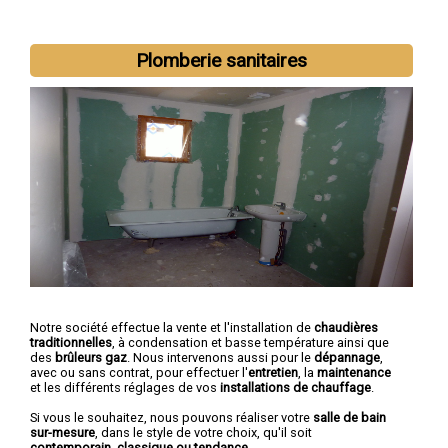
Nous intervenons aussi dans les villes suivantes :
Chalon-sur-
Plomberie sanitaires
Saône
,
Mâcon
,
Le Creusot
,
Montceau-les-Mines
,
Autun
,
Paray-
le-Monial
,
Saint-Vallier
,
Digoin
,
Gueugnon
,
Charnay-lès-Mâcons
Notre société effectue la vente et l'installation de
chaudières
traditionnelles
, à condensation et basse température ainsi que
des
brûleurs gaz
. Nous intervenons aussi pour le
dépannage
,
avec ou sans contrat, pour effectuer l'
entretien
, la
maintenance
et les différents réglages de vos
installations de chauffage
.
Si vous le souhaitez, nous pouvons réaliser votre
salle de bain
sur-mesure
, dans le style de votre choix, qu'il soit
contemporain, classique ou tendance
.